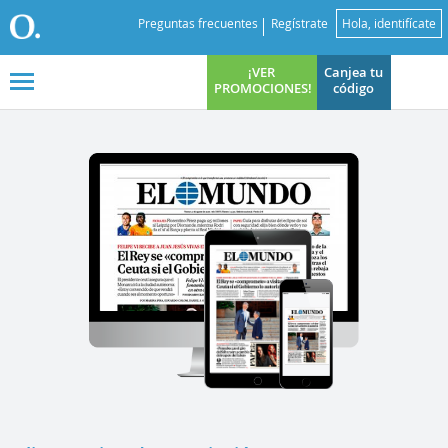
Preguntas frecuentes
Regístrate
Hola, identifícate
¡VER
Canjea tu
PROMOCIONES!
código