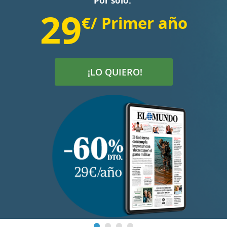
Por sólo:
29
€/ Primer año
¡LO QUIERO!