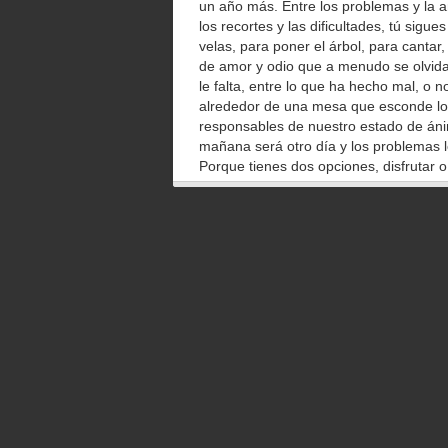
un año más. Entre los problemas y la an
los recortes y las dificultades, tú sig
velas, para poner el árbol, para canta
de amor y odio que a menudo se olvida 
le falta, entre lo que ha hecho mal, o 
alrededor de una mesa que esconde lo
responsables de nuestro estado de án
mañana será otro día y los problemas 
Porque tienes dos opciones, disfrutar o
tiempo dudando. Porque siempre puede 
Porque es una buena excusa. Porque lo
Seguro. Porque lo has hecho lo mejor q
algo que enseñarte. Las ausencias. Las
irreparable. Y a pesar de todo el ser h
para no ahogar a los que están a su al
su fortaleza. Por su capacidad. Por su
@cayetanagc
>Vea de martes a sábado el videoblog 
MUNDO en Orbyt, hoy: Y Gallardón lleg