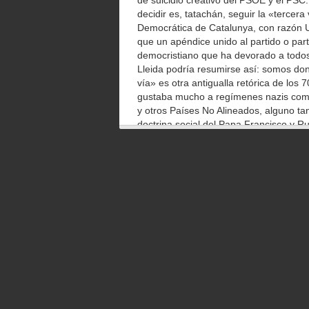
de suicidio creativo del PSOE y el PSC.
decidir es, tatachán, seguir la «tercera
Democrática de Catalunya, con razón U
que un apéndice unido al partido o parti
democristiano que ha devorado a todos 
Lleida podría resumirse así: somos don
vía» es otra antigualla retórica de los 
gustaba mucho a regímenes nazis como 
y otros Países No Alineados, alguno t
doctrina social del Papa Francisco y R
de molino. Todo trilería.
Aquí hay una vía que es la Constitución
es el separatismo de Convergència, Un
carcundia y la progrez antiespañolas; 
beneficiarse del descarrilamiento como
PSC: la nada sin sifón. Y Rubalcaba qu
Este tío no se moja ni en el Diluvio Univ