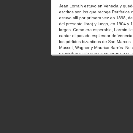
Jean Lorrain estuvo en Venecia y quedó
escritos son los que recoge Periférica c
estuvo allí por primera vez en 1898, d
del presente libro) y luego, en 1904 y 
largos. Como era esperable, Lorrain ll
cantar el pasado esplendor de Venecia, e
los pórfidos bizantinos de San Marcos.
Musset, Wagner y Maurice Barrès. No d
exquisito» y cita versos sonoros de su 
jaspes, el mármol, Tintoretto o las sob
Lorrain se da cuenta de que Venecia es 
El campanile, junto a San Marcos, se d
Procuratie. Por eso Lorrain no sólo se 
ciudad del León, sino de los proyectos 
querían convertir los pequeños canale
Venecia no sería Venecia. Le entriste
esteta preferiría una Venecia sumergid
abismo y la perla al mar». Y cierto e
espléndida y herida, todo degrada el 
purulencia ardiente y melancólica». C