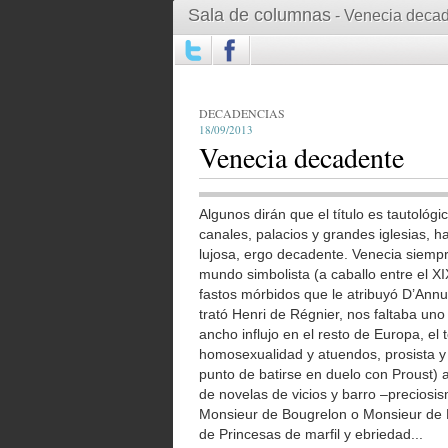
Sala de columnas
- Venecia deca
DECADENCIAS
18/09/2013
Venecia decadente
Algunos dirán que el título es tautoló
canales, palacios y grandes iglesias, h
lujosa, ergo decadente. Venecia siempr
mundo simbolista (a caballo entre el 
fastos mórbidos que le atribuyó D’Annu
trató Henri de Régnier, nos faltaba un
ancho influjo en el resto de Europa, el
homosexualidad y atuendos, prosista y 
punto de batirse en duelo con Proust) 
de novelas de vicios y barro –preciosis
Monsieur de Bougrelon o Monsieur de P
de Princesas de marfil y ebriedad...