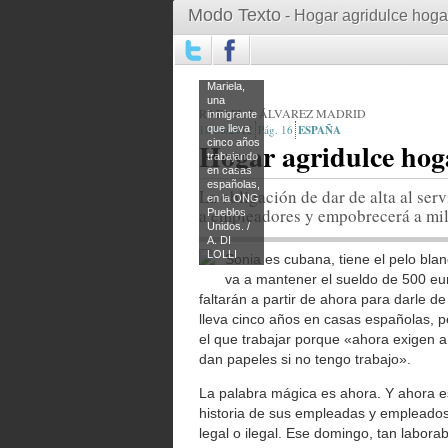
Modo Texto
- Hogar agridulce hoga
Mariela,
una
RAFAEL J. ÁLVAREZ MADRID
inmigrante
18/06/2012
que lleva
16
ESPAÑA
Hogar agridulce hog
cinco años
trabajando
en casas
españolas,
La obligación de dar de alta al serv
en la ONG
a empleadores y empobrecerá a mile
Pueblos
Unidos. /
A. DI
LOLLI
Sonia es cubana, tiene el pelo blan
va a mantener el sueldo de 500 eu
faltarán a partir de ahora para darle de
lleva cinco años en casas españolas, 
el que trabajar porque «ahora exigen 
dan papeles si no tengo trabajo».
La palabra mágica es ahora. Y ahora es
historia de sus empleadas y empleados
legal o ilegal. Ese domingo, tan laborab