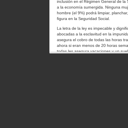
inclusión en el Régimen General de la 
a la economía sumergida. Ninguna muje
hombre (el 9%) podrá limpiar, planchar,
figura en la Seguridad Social.
La letra de la ley es impecable y digni
abocadas a la esclavitud en la impunid
asegura el cobro de todas las horas tr
ahora si eran menos de 20 horas semana
todas les asegura vacaciones y un sueld
Los analistas dicen que es una «protecc
una suerte de abrigo laboral para la e
Pero la regularización forzosa dejará 
incalculada de mujeres invisibles. En u
Derechos Fundamentales ha pedido a lo
trabajadores domésticos «que incluya a 
Lo resume María Alexandra Vásquez, a
exigen papeles y para tener papeles te 
no contraten a nadie, porque les saldr
empleadas se den de alta como autónom
un efecto excluyente en un colectivo tr
género».