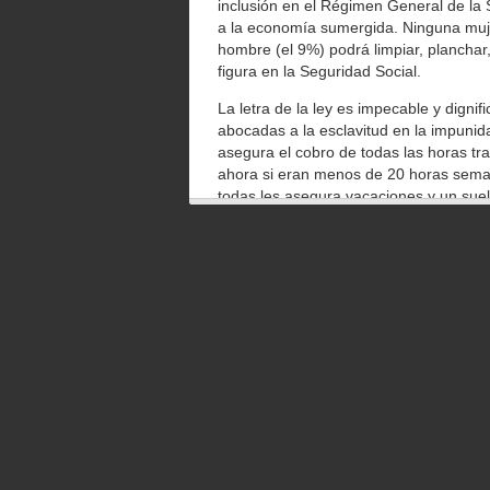
inclusión en el Régimen General de la 
a la economía sumergida. Ninguna muje
hombre (el 9%) podrá limpiar, planchar,
figura en la Seguridad Social.
La letra de la ley es impecable y digni
abocadas a la esclavitud en la impunid
asegura el cobro de todas las horas tr
ahora si eran menos de 20 horas semana
todas les asegura vacaciones y un sueld
Los analistas dicen que es una «protecc
una suerte de abrigo laboral para la e
Pero la regularización forzosa dejará 
incalculada de mujeres invisibles. En u
Derechos Fundamentales ha pedido a lo
trabajadores domésticos «que incluya a 
Lo resume María Alexandra Vásquez, a
exigen papeles y para tener papeles te 
no contraten a nadie, porque les saldr
empleadas se den de alta como autónom
un efecto excluyente en un colectivo tr
género».