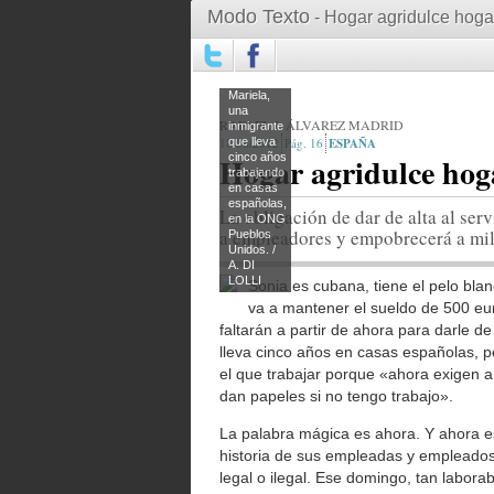
Modo Texto
- Hogar agridulce hoga
Mariela,
una
RAFAEL J. ÁLVAREZ MADRID
inmigrante
18/06/2012
que lleva
16
ESPAÑA
Hogar agridulce hog
cinco años
trabajando
en casas
españolas,
La obligación de dar de alta al serv
en la ONG
a empleadores y empobrecerá a mile
Pueblos
Unidos. /
A. DI
LOLLI
Sonia es cubana, tiene el pelo blan
va a mantener el sueldo de 500 eu
faltarán a partir de ahora para darle de
lleva cinco años en casas españolas, 
el que trabajar porque «ahora exigen 
dan papeles si no tengo trabajo».
La palabra mágica es ahora. Y ahora es
historia de sus empleadas y empleados
legal o ilegal. Ese domingo, tan laborab