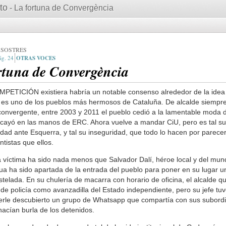
to
- La fortuna de Convergència
SOSTRES
24
OTRAS VOCES
rtuna de Convergència
MPETICIÓN existiera habría un notable consenso alrededor de la idea
es uno de los pueblos más hermosos de Cataluña. De alcalde siempre
onvergente, entre 2003 y 2011 el pueblo cedió a la lamentable moda d
 y cayó en las manos de ERC. Ahora vuelve a mandar CiU, pero es tal s
ridad ante Esquerra, y tal su inseguridad, que todo lo hacen por parece
tistas que ellos.
 víctima ha sido nada menos que Salvador Dalí, héroe local y del mun
ua ha sido apartada de la entrada del pueblo para poner en su lugar u
telada. En su chulería de macarra con horario de oficina, el alcalde qu
de policía como avanzadilla del Estado independiente, pero su jefe tu
 serle descubierto un grupo de Whatsapp que compartía con sus subord
hacían burla de los detenidos.