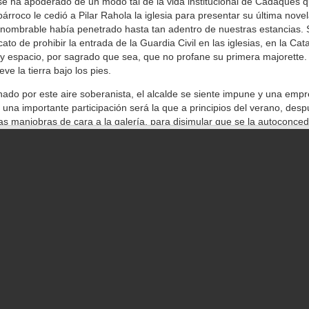
se ha apoderado de un modo tal de la vida institucional de Cadaqués 
párroco le cedió a Pilar Rahola la iglesia para presentar su última nove
nnombrable había penetrado hasta tan adentro de nuestras estancias. 
cato de prohibir la entrada de la Guardia Civil en las iglesias, en la Cat
 espacio, por sagrado que sea, que no profane su primera majorette.
ve la tierra bajo los pies.
ado por este aire soberanista, el alcalde se siente impune y una empr
una importante participación será la que a principios del verano, des
s maniobras de cara a la galería, para disimular que se la autoconced
a de obras más importante de los últimos años en el pueblo. Además, 3
rellado contra el arquitecto municipal por prevaricación.
do de esta mezcla de desbocada escalada soberanista y de jeta inaudita
ar en los resultados de las últimas elecciones europeas, en las que
ia ha perdido su ventaja electoral para casi empatar con Esquerra.
ia jugando a independentista dilapida su patrimonio como el hijo que 
miliar fugándose con la criada.