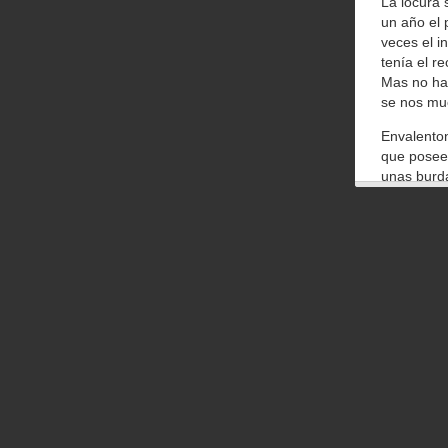
La locura 
un año el 
veces el i
tenía el re
Mas no hay
se nos mue
Envalenton
que posee 
unas burda
la licenci
se han que
El resulta
de comprob
Convergènc
Convergènc
fortuna fa