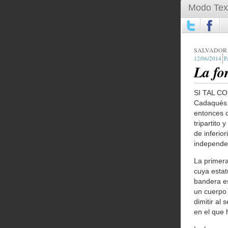
Modo Tex
SALVADOR 
12/06/2014
La fo
SI TAL CO
Cadaqués 
entonces c
tripartito
de inferio
independen
La primera
cuya estat
bandera es
un cuerpo 
dimitir al
en el que 