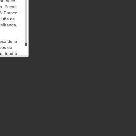
que hace
la. Pocas
Si Franco
aluña de
 Miranda,
esa de la
pués de
e, tendrá
0 vecinos
 es fácil
funde la