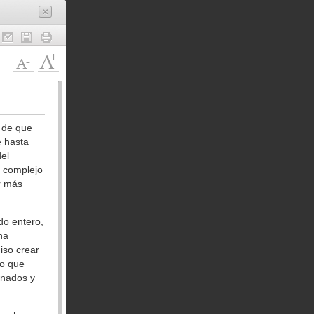
 de que
 hasta
el
u complejo
r más
do entero,
na
iso crear
vo que
inados y