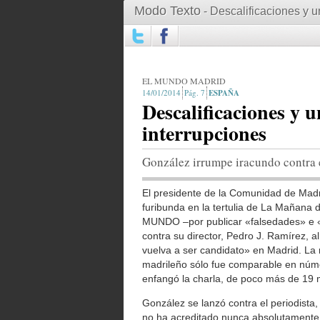
Modo Texto
- Descalificaciones y un
EL MUNDO MADRID
14/01/2014
7
ESPAÑA
Descalificaciones y u
interrupciones
González irrumpe iracundo contra
El presidente de la Comunidad de Madr
furibunda en la tertulia de La Mañana 
MUNDO –por publicar «falsedades» e «i
contra su director, Pedro J. Ramírez, a
vuelva a ser candidato» en Madrid. La r
madrileño sólo fue comparable en númer
enfangó la charla, de poco más de 19 
González se lanzó contra el periodista
no ha acreditado nunca absolutamente n