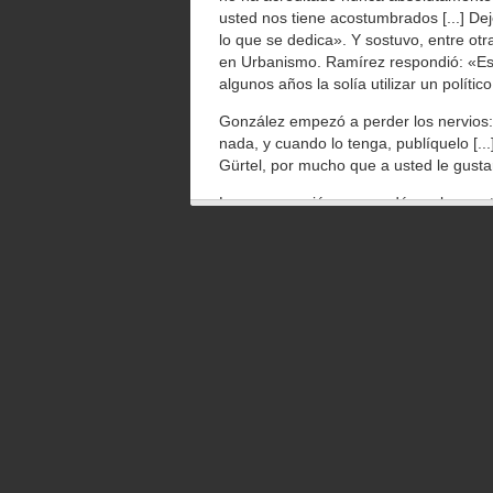
usted nos tiene acostumbrados [...] Dej
lo que se dedica». Y sostuvo, entre ot
en Urbanismo. Ramírez respondió: «Esa
algunos años la solía utilizar un políti
González empezó a perder los nervios:
nada, y cuando lo tenga, publíquelo [.
Gürtel, por mucho que a usted le gusta
La conversación se enredó por las cont
madrileño, al que Ramírez describió c
sobre el que dijo que presenta este a
volvió a la carga exasperado con el m
trató sin éxito de replicar: «Puede rep
me deje hablar…». Pero González insist
que tiene que hacer es repasar la hem
publicado sin presentar ni una sola pru
El conductor del programa, Ernesto Sáe
frecuencia para frenar a un González de
réplica: «Le ruego que deje terminar 
segundos la palabra y volvió a la carg
que, a la cuarta ocasión seguida, excl