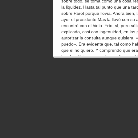
sobre todo, se toma como una cosa res
la liquidez. Hasta tal punto que una ta
sobre Parot porque llovía. Ahora bien, 
ayer el presidente Mas la llevó con su a
encontró con el hielo. Frío, sí; pero só
explicado, casi con ingenuidad, en las 
autorizar la consulta aunque quisiera.
puedo». Era evidente que, tal como hab
que el no quiero. Y comprendo que era
hombre Rajoy a un peligroso tipo pusil
responda el Estado. Yo confío mucho e
Hay otra R incrustada en esa máquina,
sido impecable. Es probable que, aparte
presidente tuviera algo también de las 
oposición. El acuerdo de fondo entre u
Estado desde el plan Ibarretxe. Y tend
Menores, pero ya perfectamente incrust
Rivera. Su influencia no sólo estriba e
ciudadanos, sino en la influencia inexo
partidos mayoritarios. Una importante 
ya no sólo son nacionalistas.