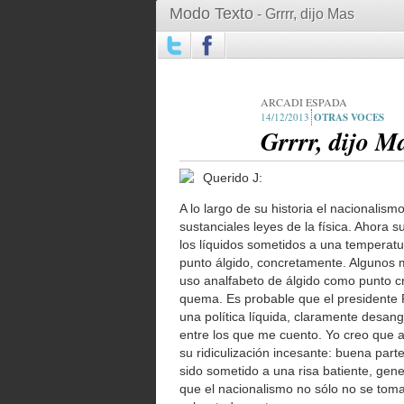
Modo Texto
- Grrrr, dijo Mas
ARCADI ESPADA
14/12/2013
OTRAS VOCES
Grrrr, dijo M
Querido J:
A lo largo de su historia el nacionali
sustanciales leyes de la física. Ahora s
los líquidos sometidos a una temperatu
punto álgido, concretamente. Algunos 
uso analfabeto de álgido como punto crí
quema. Es probable que el presidente R
una política líquida, claramente desa
entre los que me cuento. Yo creo que a
su ridiculización incesante: buena part
sido sometido a una risa batiente, gen
que el nacionalismo no sólo no se tom