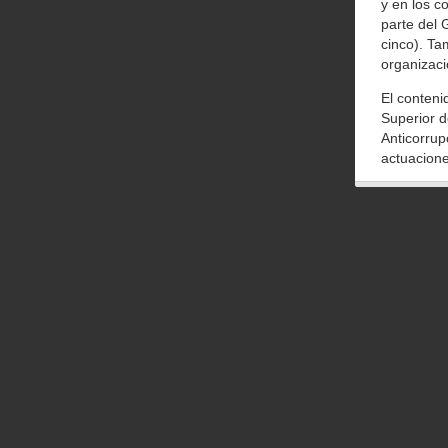
y en los c
parte del 
cinco). Ta
organizació
El conteni
Superior d
Anticorrup
actuacione
Por ejempl
documentos
del Fraude
El sigilo 
estas cuat
jugosos y 
Si no fuer
de levanta
periódico.
momento po
La declara