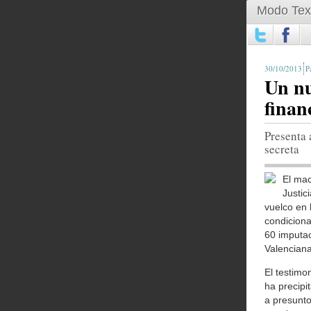
Modo Tex
30/10/2013
Un nu
finan
Presenta 
secreta
El mac
Justic
vuelco en 
condiciona
60 imputa
Valenciana
El testimo
ha precipi
a presunto