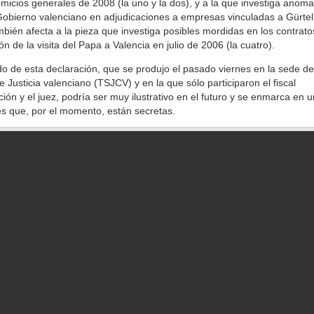
omicios generales de 2008 (la uno y la dos), y a la que investiga anoma
Gobierno valenciano en adjudicaciones a empresas vinculadas a Gürtel 
mbién afecta a la pieza que investiga posibles mordidas en los contrato
n de la visita del Papa a Valencia en julio de 2006 (la cuatro).
do de esta declaración, que se produjo el pasado viernes en la sede de
e Justicia valenciano (TSJCV) y en la que sólo participaron el fiscal
ción y el juez, podría ser muy ilustrativo en el futuro y se enmarca en 
s que, por el momento, están secretas.
o, en la pieza de la visita del Papa se han declarados secreto por 30 d
 aportados por este testigo, un informe de la Oficina Nacional de Inve
 y una contestación solicitada a la Radio Televisión Valenciana.
de esta actuación y el hecho de que Ceres haya decretado el secreto par
ro piezas presupone que los argumentos que dan cuerpo al testimonio
concluyentes para el avance de las diligencias.
a así, el magistrado no habría impuesto esta medida, aunque sea con i
rla «a la mayor brevedad», argumentan fuentes jurídicas consultadas 
 Algo ocurrió en el transcurso de esa declaración que era desconocido 
r el juez y que motivó el secreto. Pero, ¿qué?
ción se desarrolló el viernes pasado día en el Palacio de Justicia dond