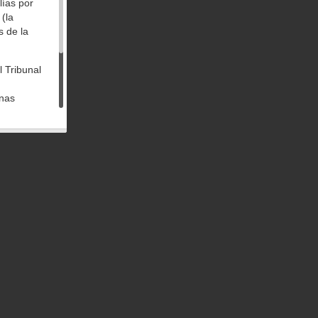
lías por
(la
s de la
l Tribunal
unas
ías los
stigación
cial para
 son
ntención
por este
hasta el
e se ubica