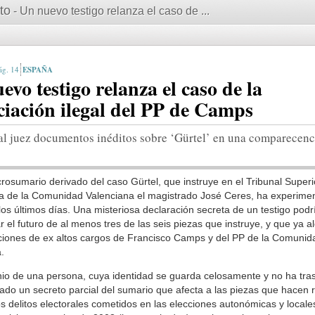
to
- Un nuevo testigo relanza el caso de ...
14
ESPAÑA
evo testigo relanza el caso de la
ciación ilegal del PP de Camps
al juez documentos inéditos sobre ‘Gürtel’ en una comparecenc
rosumario derivado del caso Gürtel, que instruye en el Tribunal Superi
ia de la Comunidad Valenciana el magistrado José Ceres, ha experime
los últimos días. Una misteriosa declaración secreta de un testigo podr
r el futuro de al menos tres de las seis piezas que instruye, y que ya a
ciones de ex altos cargos de Francisco Camps y del PP de la Comunid
.
nio de una persona, cuya identidad se guarda celosamente y no ha tra
tado un secreto parcial del sumario que afecta a las piezas que hacen 
s delitos electorales cometidos en las elecciones autonómicas y local