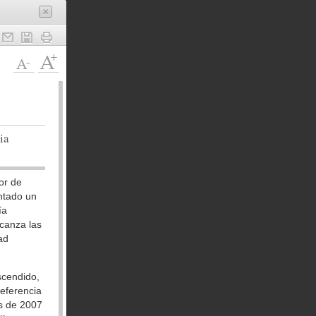
ia
or de
ntado un
ía
lcanza las
ad
scendido,
referencia
es de 2007