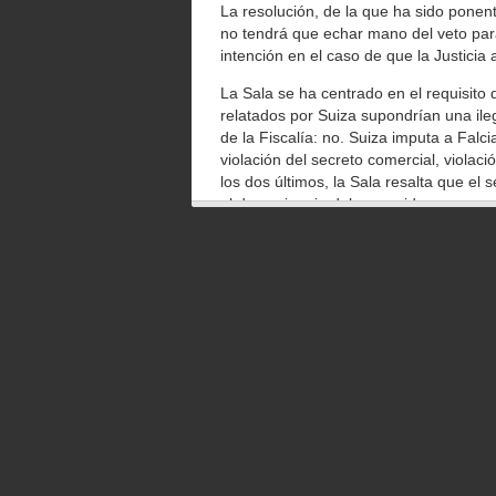
La resolución, de la que ha sido pone
no tendrá que echar mano del veto para
intención en el caso de que la Justicia 
La Sala se ha centrado en el requisito d
relatados por Suiza supondrían una ile
de la Fiscalía: no. Suiza imputa a Falci
violación del secreto comercial, violac
los dos últimos, la Sala resalta que el
el de espionaje debe considerarse como
«exclusivos» intereses de Suiza. Sí entr
199 del Código Penal español, que cast
secretos ajenos» conocidos por motivo
«La información se refiere a actividade
infracciones penales (defraudación trib
terrorismo...), lo que necesariamente n
ninguna manera susceptible de legítima
muy dura con Suiza y el HSBC.
Del episodio más sombrío de Falciani –
datos– la Audiencia dice que es demasi
Falciani ya es libre de viajar a EEUU, 