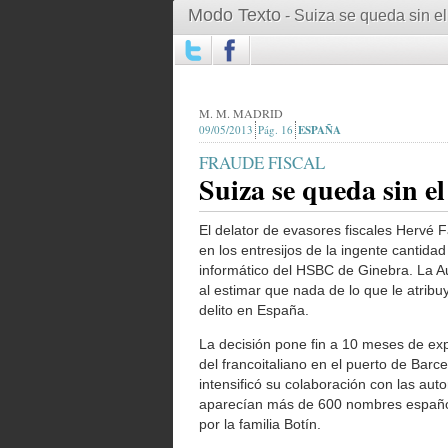
Modo Texto
- Suiza se queda sin el
M. M. MADRID
09/05/2013
16
ESPAÑA
FRAUDE FISCAL
Suiza se queda sin el
El delator de evasores fiscales Hervé F
en los entresijos de la ingente cantid
informático del HSBC de Ginebra. La Au
al estimar que nada de lo que le atribu
delito en España.
La decisión pone fin a 10 meses de exp
del francoitaliano en el puerto de Barc
intensificó su colaboración con las autor
aparecían más de 600 nombres españo
por la familia Botín.