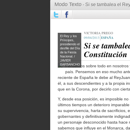
Modo Texto
- Si se tambalea el Rey,
VICTORIA PREGO
El Rey y los
09/04/2013
ESPAÑA
Príncipes,
Si se tambalea
presidiendo el
desfile del Día
Constitución
de la Fiesta
Nacional. /
JAVIER
BARBANCHO
Pensemos sobre todo en nosotros 
país. Pensemos en eso mucho antes 
reciente de España le debe al ReyJuanC
él, a sus descendientes y a la propia 
que en la Corona, por decirlo con ciert
Y, desde esa posición, es imposible no 
últimos tiempos un deterioro imparable 
su supervivencia, harta de sacrificios,
gobernantes y definitivamente indignada
un personaje desconocido hasta hace n
sabemos que influye en el Monarca, da 