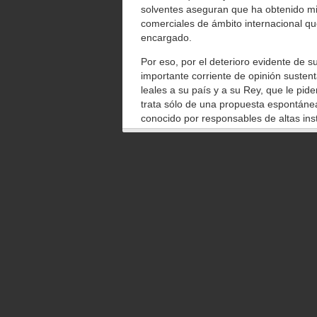
solventes aseguran que ha obtenido mi
comerciales de ámbito internacional q
encargado.
Por eso, por el deterioro evidente de s
importante corriente de opinión sustent
leales a su país y a su Rey, que le pi
trata sólo de una propuesta espontáne
conocido por responsables de altas ins
o no tenerlo, pero que de ningún modo
maniobras oscuras. Maniobra, puede qu
El objeto de esta petición es que la C
una aplastante proporción de jóvenes -q
deudores de ella ni de sus protagonista
Príncipe de Asturias es un muy digno h
cuenta en estos momentos con mucho 
Ya sabemos todos que en el siglo XXI 
mandato divino, sino porque cuentan co
buscan quienes piden la abdicación de
de evitar que la Institución acabe tam
consecuencias además, porque, en nues