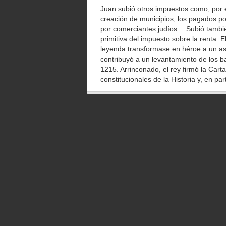
Juan subió otros impuestos como, por e
creación de municipios, los pagados po
por comerciantes judíos… Subió tambié
primitiva del impuesto sobre la renta. E
leyenda transformase en héroe a un a
contribuyó a un levantamiento de los b
1215. Arrinconado, el rey firmó la Ca
constitucionales de la Historia y, en par
La Carta puso coto a la arbitrariedad d
ningún hombre libre, por ejemplo, sería 
vigente. La Carta también previó el co
impuestos. En virtud de él, una asamb
original- sería consultada antes de ap
La Carta Magna no se respetó. A su firm
del rey en 1216. Ahora bien, introdujo 
democracia liberal. Las democracias in
de que el pago de impuestos debía llev
popular.
El actual Gobierno español se encontró 
2012 cerró con una contracción del 1,